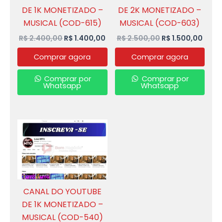
DE 1K MONETIZADO –
DE 2K MONETIZADO –
MUSICAL (COD-615)
MUSICAL (COD-603)
R$
2.400,00
R$
1.400,00
R$
2.500,00
R$
1.500,00
Comprar agora
Comprar agora
Comprar por
Comprar por
Whatsapp
Whatsapp
O
O
preço
preço
original
atual
era:
é:
R$ 1.900,00.
R$ 1.400,00.
CANAL DO YOUTUBE
DE 1K MONETIZADO –
MUSICAL (COD-540)