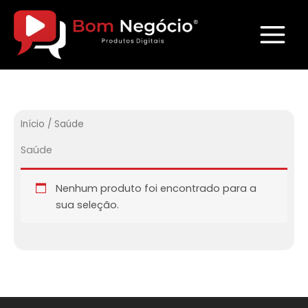
Ir
para
o
conteúdo
Início
/ Saúde
Saúde
Nenhum produto foi encontrado para a
sua seleção.