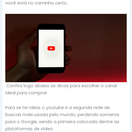
você está no caminho certo.
Confira logo abaixo as dicas para escolher o canal
ideal para comprar
Para se ter ideia, o youtube é a segunda rede de
buscas mais usada pelo mundo, perdendo somente
para o Google, sendo a primeira colocada dentre as
plataformas de vídeo.