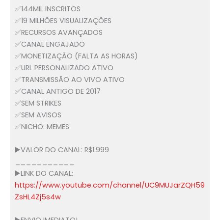
✅144MIL INSCRITOS
✅19 MILHÕES VISUALIZAÇÕES
✅RECURSOS AVANÇADOS
✅CANAL ENGAJADO
✅MONETIZAÇÃO (FALTA AS HORAS)
✅URL PERSONALIZADO ATIVO
✅TRANSMISSÃO AO VIVO ATIVO
✅CANAL ANTIGO DE 2017
✅SEM STRIKES
✅SEM AVISOS
✅NICHO: MEMES
▶️VALOR DO CANAL: R$1.999
___________
▶️LINK DO CANAL:
https://www.youtube.com/channel/UC9MUJarZQH59
ZsHL4Zj5s4w