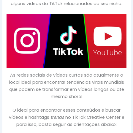
alguns vídeos do TikTok relacionados ao seu nicho.
As redes sociais de vídeos curtos são atualmente o
local ideal para encontrar tendências virais mundiais
que podem se transformar em vídeos longos ou até
mesmo shorts
O ideal para encontrar esses conteúdos é buscar
vídeos e hashtags
trends
no TikTok Creative Center e
para isso, basta seguir as orientações abaixo: