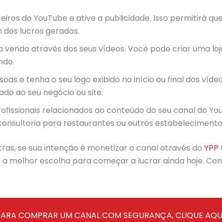
ros do YouTube e ative a publicidade. Isso permitirá que
dos lucros gerados.
 venda através dos seus vídeos. Você pode criar uma loja 
ndo.
oas e tenha o seu logo exibido no início ou final dos víd
do ao seu negócio ou site.
rofissionais relacionados ao conteúdo do seu canal do Y
 consultoria para restaurantes ou outros estabelecimento
ras, se sua intenção é monetizar o canal através do
YPP
 melhor escolha para começar a lucrar ainda hoje. Confi
PARA COMPRAR UM CANAL COM SEGURANÇA, CLIQUE AQUI