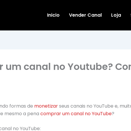
Inicio
Vender Canal
Loja
 um canal no Youtube? Conf
cando formas de
monetizar
seus canais no YouTube e, muit
ale mesmo a pena
comprar um canal no YouTube
?
canal no YouTube: