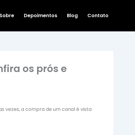
Sobre
Depoimentos
Blog
Contato
ira os prós e
as vezes, a compra de um canal é vista